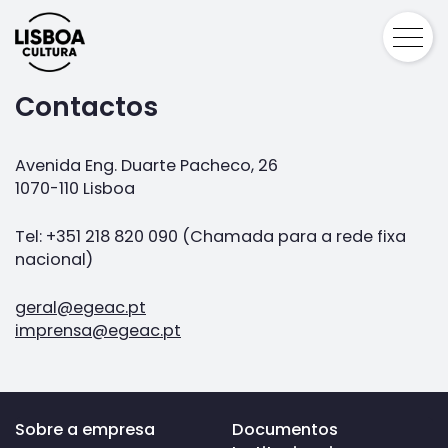
Contactos
Avenida Eng. Duarte Pacheco, 26
1070-110 Lisboa
Tel: +351 218 820 090 (Chamada para a rede fixa
nacional)
geral@egeac.pt
imprensa@egeac.pt
Voltar
Sobre a empresa
Documentos
ao