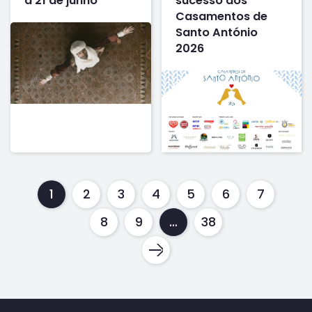
a 21 de junho
sucesso dos
Casamentos de
Santo António
2026
1
2
3
4
5
6
7
8
9
…
38