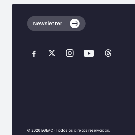
Voltar
ao
topo
da
Newsletter
página
© 2026 EGEAC · Todos os direitos reservados.