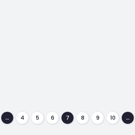
…
4
5
6
7
8
9
10
…