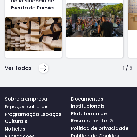
da Residência de
Escrita de Poesia
Ver todas
1
/
5
Voltar
Sobre a empresa
Documentos
ao
Institucionais
Espaços culturais
topo
da
Plataforma de
Programação Espaços
página
Recrutamento
Culturais
Política de privacidade
Notícias
Política de Cookies
Publicações