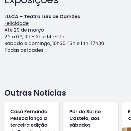
LU.CA – Teatro Luís de Camões
Felicidade
Até 29 de março
2.ª a 6.ª, 10h-13h e 14h-17h
Sábado e domingo, 10h30-13h e 14h-17h30
Todas as idades
Outras Notícias
Casa Fernando
Pôr do Sol no
E
Pessoa lança a
Castelo, aos
c
terceira edição
sábados