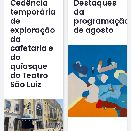
Cedência
Destaques
temporária
da
de
programação
exploração
de agosto
da
cafetaria e
do
quiosque
do Teatro
São Luiz