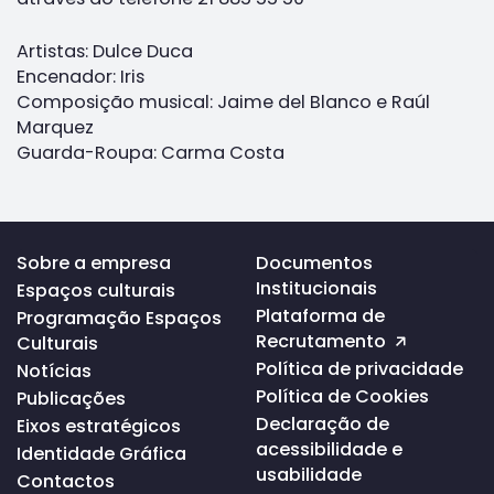
Artistas: Dulce Duca
Encenador: Iris
Composição musical: Jaime del Blanco e Raúl
Marquez
Guarda-Roupa: Carma Costa
Voltar
Sobre a empresa
Documentos
ao
Institucionais
Espaços culturais
topo
da
Plataforma de
Programação Espaços
página
Recrutamento
Culturais
Política de privacidade
Notícias
Política de Cookies
Publicações
Declaração de
Eixos estratégicos
acessibilidade e
Identidade Gráfica
usabilidade
Contactos