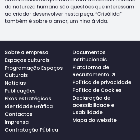
da natureza humana são questões que interessam
ao criador desenvolver nesta peça. “Crisálida”
também é sobre o amor, um hino à vida.
Voltar
Sobre a empresa
Documentos
ao
Institucionais
Espaços culturais
topo
da
Plataforma de
Programação Espaços
página
Recrutamento
Culturais
Política de privacidade
Notícias
Política de Cookies
Publicações
Declaração de
Eixos estratégicos
acessibilidade e
Identidade Gráfica
usabilidade
Contactos
Mapa do website
Imprensa
Contratação Pública