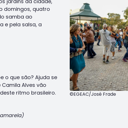
s jardins da cidade,
ro domingos, quatro
e do samba ao
 e pela salsa, a
be o que são? Ajuda se
e Camila Alves vão
ste ritmo brasileiro.
©EGEAC/José Frade
 amarela)