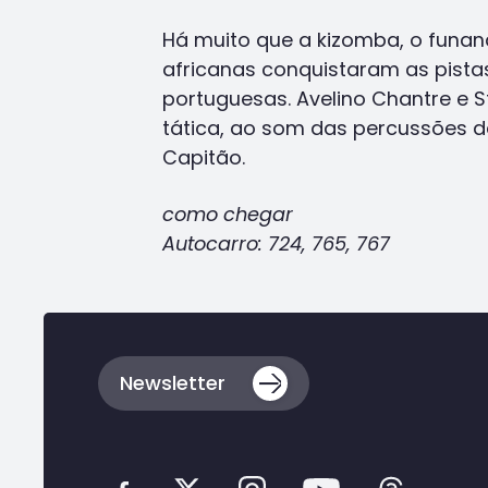
Há muito que a kizomba, o funan
africanas conquistaram as pist
portuguesas. Avelino Chantre e 
tática, ao som das percussões 
Capitão.
como chegar
Autocarro: 724, 765, 767
Voltar
ao
topo
da
Newsletter
página