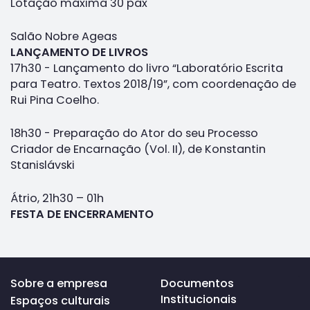
Lotação máxima 30 pax
Salão Nobre Ageas
LANÇAMENTO DE LIVROS
17h30 - Lançamento do livro “Laboratório Escrita
para Teatro. Textos 2018/19”, com coordenação de
Rui Pina Coelho.
18h30 - Preparação do Ator do seu Processo
Criador de Encarnação (Vol. II), de Konstantin
Stanislávski
Átrio, 21h30 – 01h
FESTA DE ENCERRAMENTO
Voltar
Sobre a empresa
Documentos
ao
Institucionais
Espaços culturais
topo