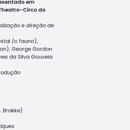
presentado em
 Theatro-Circo do
alização e direção de
tal /o fauno),
rton), George Gordon
nes da Silva Gouveia
rodução
S. Brakke)
tiques