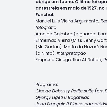
abrigo um fauno. O filme foi a
antestreia em maio de 1927, no
Funchal.
Manuel Luís Vieira Argumento,
Re
fotografia
Arnaldo Coimbra (o guarda-flores
Ermelinda Vieira (Miss Jenny Ga
(Mr. Garton), Maria da Nazaré Nu
(a Ninfa),
Interpretação
Empresa Cinegráfica Atlântida,
P
Programa:
Claude Debussy Petite suite
(arr. 
György Ligeti 6 Bagatelas
Jean Françaix 9 Pièces caractéris