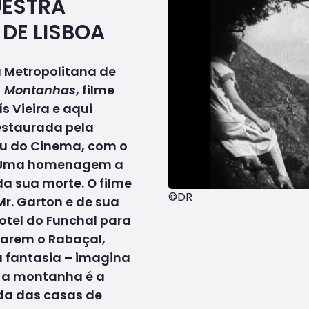
ESTRA
DE LISBOA
a Metropolitana de
s Montanhas
, filme
s Vieira e aqui
estaurada pela
u do Cinema, com o
. Uma homenagem a
da sua morte. O filme
©DR
Mr. Garton e de sua
otel do Funchal para
itarem o Rabaçal,
 fantasia – imagina
b a montanha é a
rda das casas de