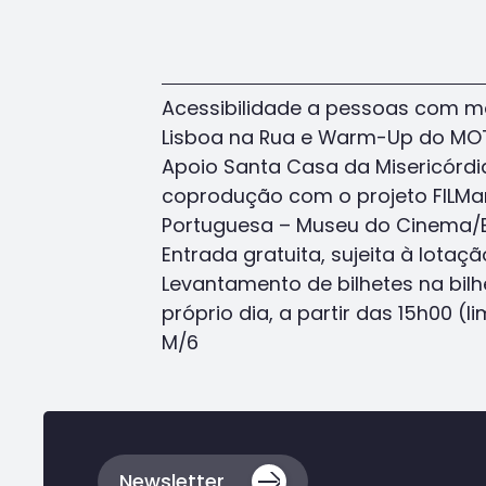
Acessibilidade a pessoas com mo
Lisboa na Rua e Warm-Up do MOT
Apoio Santa Casa da Misericórdi
coprodução com o projeto FILM
Portuguesa – Museu do Cinema/
Entrada gratuita, sujeita à lotaç
Levantamento de bilhetes na bilh
próprio dia, a partir das 15h00 (l
M/6
Voltar
ao
topo
da
Newsletter