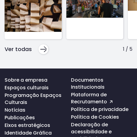
Ver todas
1
/
5
Voltar
Sobre a empresa
Documentos
ao
Institucionais
Espaços culturais
topo
da
Plataforma de
Programação Espaços
página
Recrutamento
Culturais
Política de privacidade
Notícias
Política de Cookies
Publicações
Declaração de
Eixos estratégicos
acessibilidade e
Identidade Gráfica