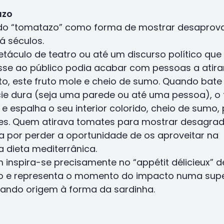
azo
 do “tomatazo” como forma de mostrar desaprov
á séculos.
táculo de teatro ou até um discurso político que
se ao público podia acabar com pessoas a atirar
to, este fruto mole e cheio de sumo. Quando bat
cie dura (seja uma parede ou até uma pessoa), o
e espalha o seu interior colorido, cheio de sumo,
s. Quem atirava tomates para mostrar desagra
 por perder a oportunidade de os aproveitar na
a dieta mediterrânica.
n inspira-se precisamente no “appétit délicieux” d
o e representa o momento do impacto numa supe
dando origem à forma da sardinha.