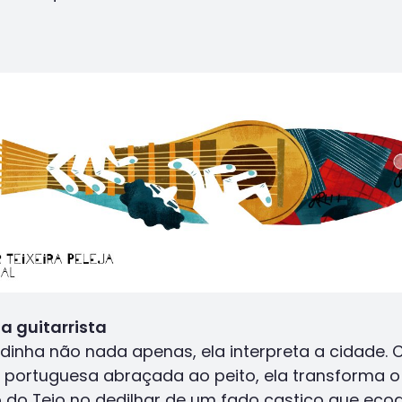
a guitarrista
rdinha não nada apenas, ela interpreta a cidade.
a portuguesa abraçada ao peito, ela transforma o
 do Tejo no dedilhar de um fado castiço que eco