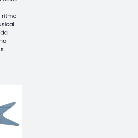
 ritmo
sical
 da
lma
as