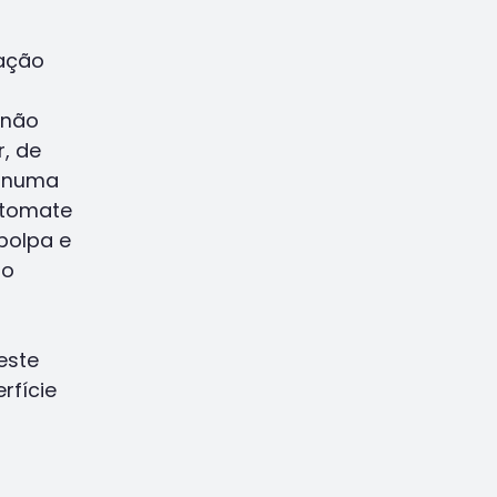
ação
 não
, de
e numa
 tomate
 polpa e
do
este
rfície