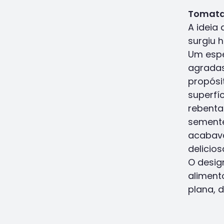
Tomat
A ideia
surgiu h
Um espe
agradas
propósi
superfí
rebenta 
semente
acabava
delicios
O desig
aliment
plana, 