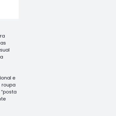
ura
uas
sual
da
ional e
a roupa
 “posta
nte