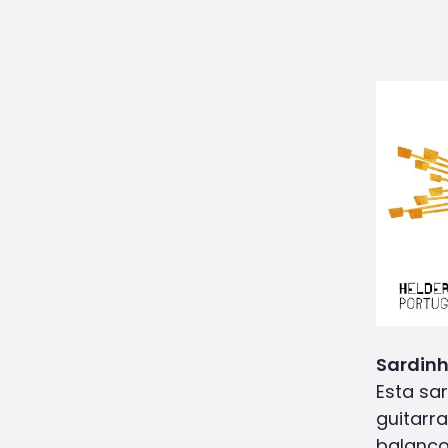
Sardinh
Esta sa
guitarr
balanço