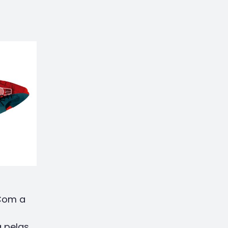
 Com a
a pelas