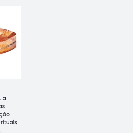
, a
as
ação
rituais
.