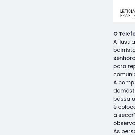
O Telef
A ilustr
bairris
senhora
para re
comuni
A compo
domésti
passa a
é coloc
a secar
observa
As pers