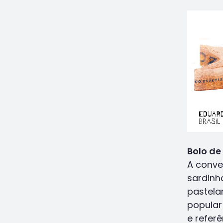
Bolo de
A conve
sardinh
pastela
popular
e refer