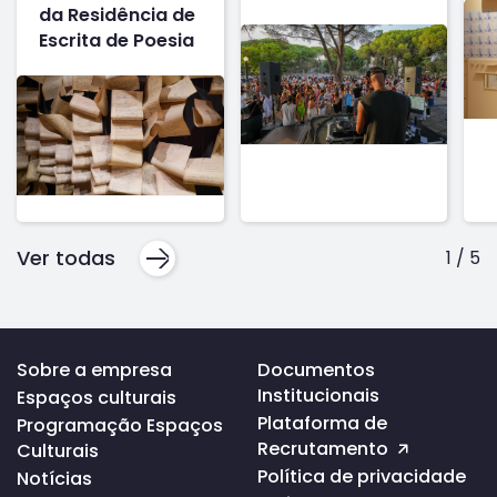
da Residência de
Escrita de Poesia
Ver todas
1
/
5
Voltar
Sobre a empresa
Documentos
ao
Institucionais
Espaços culturais
topo
da
Plataforma de
Programação Espaços
página
Recrutamento
Culturais
Política de privacidade
Notícias