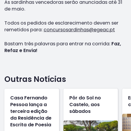
As sardinhas vencedoras serão anunciadas até 31
de maio.
Todos os pedidos de esclarecimento devem ser
remetidos para:
concursosardinhas@egeac.pt
Bastam três palavras para entrar na corrida:
Faz,
Refaz e Envia!
Outras Notícias
Casa Fernando
Pôr do Sol no
E
Pessoa lança a
Castelo, aos
c
terceira edição
sábados
da Residência de
Escrita de Poesia