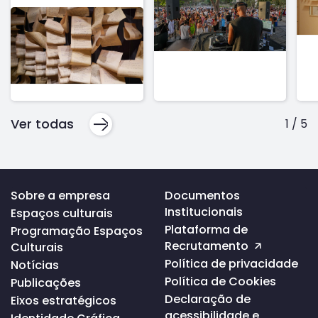
Ver todas
1
/
5
Voltar
Sobre a empresa
Documentos
ao
Institucionais
Espaços culturais
topo
da
Plataforma de
Programação Espaços
página
Recrutamento
Culturais
Política de privacidade
Notícias
Política de Cookies
Publicações
Declaração de
Eixos estratégicos
acessibilidade e