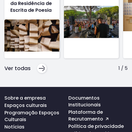
da Residência de
Escrita de Poesia
Ver todas
1
/
5
Voltar
Sobre a empresa
Documentos
ao
Institucionais
Espaços culturais
topo
da
Plataforma de
Programação Espaços
página
Recrutamento
Culturais
Política de privacidade
Notícias