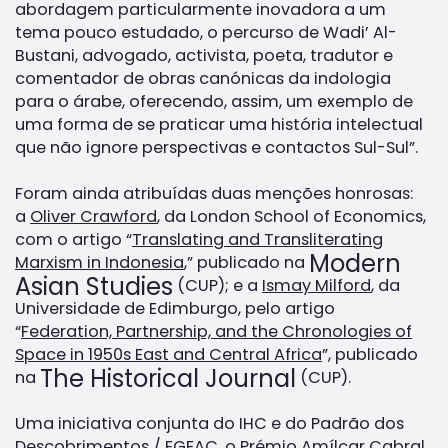
abordagem particularmente inovadora a um
tema pouco estudado, o percurso de Wadi’ Al-
Bustani, advogado, activista, poeta, tradutor e
comentador de obras canónicas da indologia
para o árabe, oferecendo, assim, um exemplo de
uma forma de se praticar uma história intelectual
que não ignore perspectivas e contactos Sul-Sul”.
Foram ainda atribuídas duas menções honrosas:
a
Oliver Crawford
, da London School of Economics,
com o artigo “
Translating and Transliterating
Modern
Marxism in Indonesia
,” publicado na
Asian Studies
(CUP); e a
Ismay Milford
, da
Universidade de Edimburgo, pelo artigo
“
Federation, Partnership, and the Chronologies of
Space in 1950s East and Central Africa
”, publicado
The Historical Journal
na
(CUP).
Uma iniciativa conjunta do IHC e do Padrão dos
Descobrimentos / EGEAC, o Prémio Amílcar Cabral