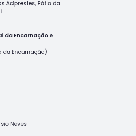
s Aciprestes, Pátio da
l
al da Encarnação e
ro da Encarnação)
rsio Neves