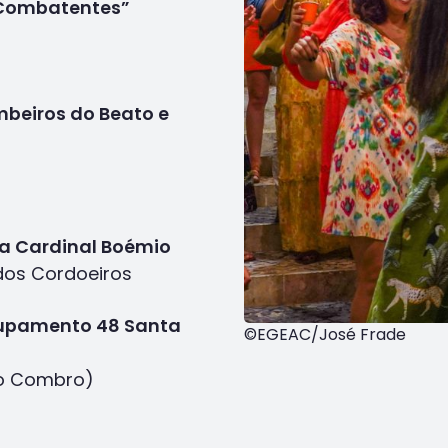
 Combatentes”
beiros do Beato e
va Cardinal Boémio
dos Cordoeiros
rupamento 48 Santa
©EGEAC/José Frade
do Combro)