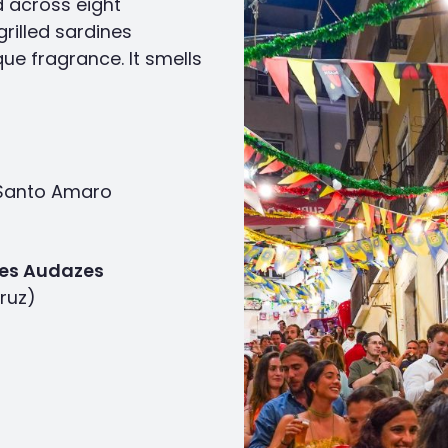
d across eight
grilled sardines
que fragrance. It smells
 Santo Amaro
ões Audazes
ruz)