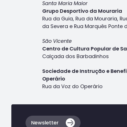
Santa Maria Maior
Grupo Desportivo da Mouraria
Rua da Guia, Rua da Mouraria, Ru
da Severa e Rua Marquês Ponte 
São Vicente
Centro de Cultura Popular de S
Calçada dos Barbadinhos
Sociedade de Instrução e Benef
Operário
Rua da Voz do Operário
Voltar
ao
topo
da
Newsletter
página