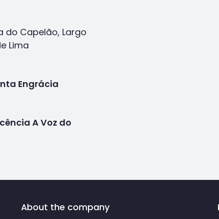
a do Capelão, Largo
de Lima
anta Engrácia
icência A Voz do
About the company