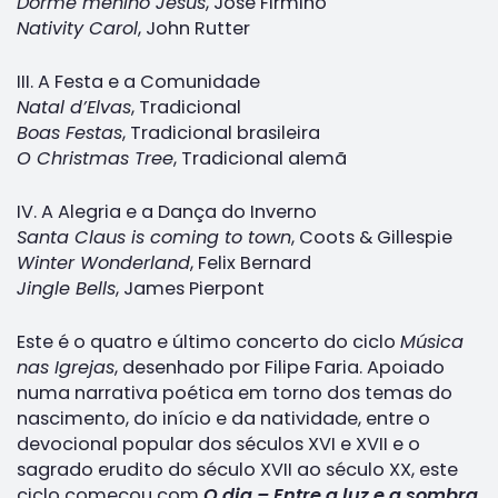
Dorme menino Jesus
, José Firmino
Nativity Carol
, John Rutter
III. A Festa e a Comunidade
Natal d’Elvas
, Tradicional
Boas Festas
, Tradicional brasileira
O Christmas Tree
, Tradicional alemã
IV. A Alegria e a Dança do Inverno
Santa Claus is coming to town
, Coots & Gillespie
Winter Wonderland
, Felix Bernard
Jingle Bells
, James Pierpont
Este é o quatro e último concerto do ciclo
Música
nas Igrejas
, desenhado por Filipe Faria. Apoiado
numa narrativa poética em torno dos temas do
nascimento, do início e da natividade, entre o
devocional popular dos séculos XVI e XVII e o
sagrado erudito do século XVII ao século XX, este
ciclo começou com
O dia – Entre a luz e a sombra