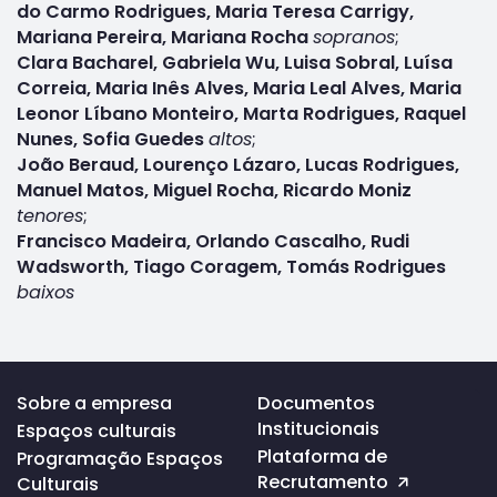
do Carmo Rodrigues, Maria Teresa Carrigy,
Mariana Pereira, Mariana Rocha
sopranos
;
Clara Bacharel, Gabriela Wu, Luisa Sobral, Luísa
Correia, Maria Inês Alves, Maria Leal Alves, Maria
Leonor Líbano Monteiro, Marta Rodrigues, Raquel
Nunes, Sofia Guedes
altos
;
João Beraud, Lourenço Lázaro, Lucas Rodrigues,
Manuel Matos, Miguel Rocha, Ricardo Moniz
tenores
;
Francisco Madeira, Orlando Cascalho, Rudi
Wadsworth, Tiago Coragem, Tomás Rodrigues
baixos
Voltar
Sobre a empresa
Documentos
ao
Institucionais
Espaços culturais
topo
da
Plataforma de
Programação Espaços
página
Recrutamento
Culturais