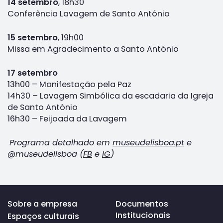
14 setembro
, 18h30
Conferência Lavagem de Santo António
15 setembro
, 19h00
Missa em Agradecimento a Santo António
17 setembro
13h00 – Manifestação pela Paz
14h30 – Lavagem Simbólica da escadaria da Igreja
de Santo António
16h30 – Feijoada da Lavagem
Programa detalhado em
museudelisboa.pt
e
@museudelisboa (
FB
e
IG
)
Voltar
Sobre a empresa
Documentos
ao
Institucionais
Espaços culturais
topo