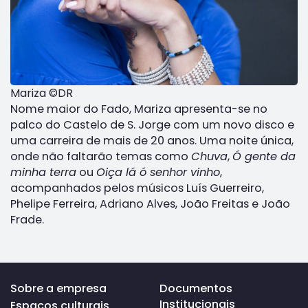
Mariza ©DR
Nome maior do Fado, Mariza apresenta-se no
palco do Castelo de S. Jorge com um novo disco e
uma carreira de mais de 20 anos. Uma noite única,
onde não faltarão temas como
Chuva
,
Ó gente da
minha terra
ou
Oiça lá ó senhor vinho
,
acompanhados pelos músicos Luís Guerreiro,
Phelipe Ferreira, Adriano Alves, João Freitas e João
Frade.
Voltar
Sobre a empresa
Documentos
ao
Institucionais
Espaços culturais
topo