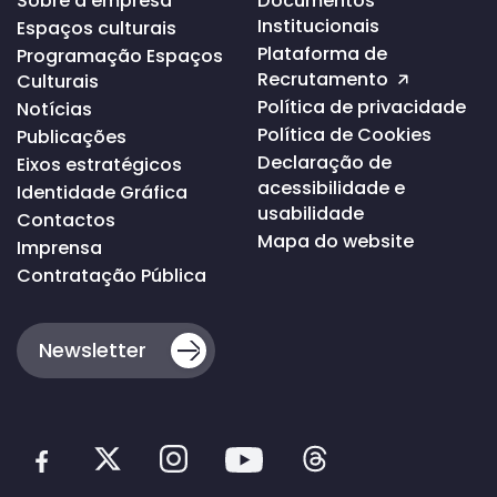
Sobre a empresa
Documentos
ao
Institucionais
Espaços culturais
topo
da
Plataforma de
Programação Espaços
página
Recrutamento
Culturais
Política de privacidade
Notícias
Política de Cookies
Publicações
Declaração de
Eixos estratégicos
acessibilidade e
Identidade Gráfica
usabilidade
Contactos
Mapa do website
Imprensa
Contratação Pública
Newsletter