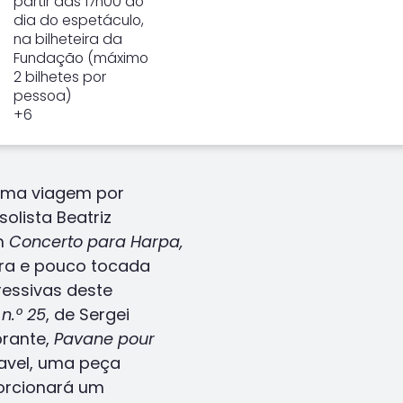
partir das 17h00 do
dia do espetáculo,
na bilheteira da
Fundação (máximo
2 bilhetes por
pessoa)
+6
uma viagem por
solista Beatriz
m
Concerto para Harpa,
rara e pouco tocada
essivas deste
 n.º 25
, de Sergei
brante,
Pavane pour
Ravel, uma peça
orcionará um