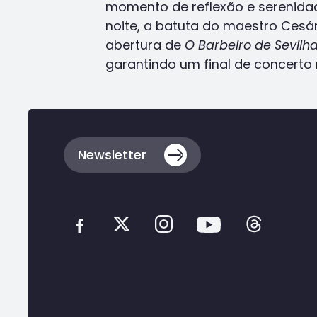
momento de reflexão e serenidade
noite, a batuta do maestro Cesári
abertura de
O Barbeiro de Sevilh
garantindo um final de concerto
Voltar
ao
topo
da
Newsletter
página