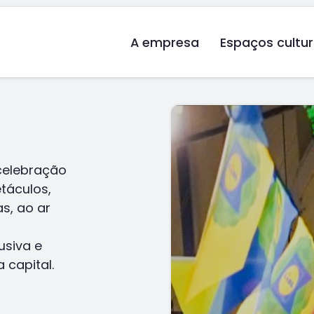
A empresa
Espaços cultur
celebração
etáculos,
as, ao ar
usiva e
a capital.