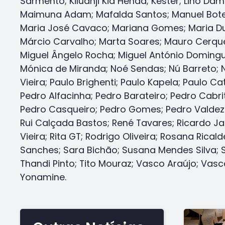
Sarmento; Kiluanji Kia Henda; Kester; Lino Dam
Maimuna Adam; Mafalda Santos; Manuel Bote
Maria José Cavaco; Mariana Gomes; Maria Dur
Márcio Carvalho; Marta Soares; Mauro Cerque
Miguel Ângelo Rocha; Miguel António Domingu
Mónica de Miranda; Noé Sendas; Nú Barreto;
Vieira; Paulo Brighenti; Paulo Kapela; Paulo Ca
Pedro Alfacinha; Pedro Barateiro; Pedro Cabri
Pedro Casqueiro; Pedro Gomes; Pedro Valdez
Rui Calçada Bastos; René Tavares; Ricardo Ja
Vieira; Rita GT; Rodrigo Oliveira; Rosana Ricald
Sanches; Sara Bichão; Susana Mendes Silva; 
Thandi Pinto; Tito Mouraz; Vasco Araújo; Vasc
Yonamine.