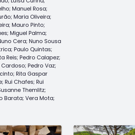
ião; Luísa Cunha;
lho; Manuel Rosa;
ão; Maria Oliveira;
ira; Mauro Pinto;
es; Miguel Palma;
 Nuno Cera; Nuno Sousa
trica; Paulo Quintas;
ta Reis; Pedro Calapez;
 Cardoso; Pedro Vaz;
cinto; Rita Gaspar
e; Rui Chafes; Rui
Susanne Themlitz;
o Barata; Vera Mota;