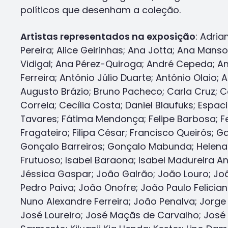
políticos que desenham a coleção.
Artistas representados na exposição
: Adria
Pereira; Alice Geirinhas; Ana Jotta; Ana Mans
Vidigal; Ana Pérez-Quiroga; André Cepeda; 
Ferreira; António Júlio Duarte; António Olaio;
Augusto Brázio; Bruno Pacheco; Carla Cruz; C
Correia; Cecília Costa; Daniel Blaufuks; Espac
Tavares; Fátima Mendonça; Felipe Barbosa; F
Fragateiro; Filipa César; Francisco Queirós; G
Gonçalo Barreiros; Gonçalo Mabunda; Helena
Frutuoso; Isabel Baraona; Isabel Madureira A
Jéssica Gaspar; João Galrão; João Louro; J
Pedro Paiva; João Onofre; João Paulo Felicia
Nuno Alexandre Ferreira; João Penalva; Jorge 
José Loureiro; José Maçãs de Carvalho; José 