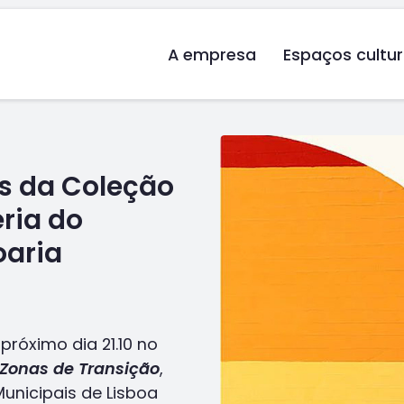
A empresa
Espaços cultur
s da Coleção
ria do
oaria
róximo dia 21.10 no
Zonas de Transição
,
unicipais de Lisboa