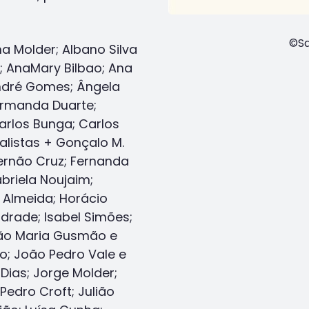
©Sa
na Molder; Albano Silva
o; AnaMary Bilbao; Ana
André Gomes; Ângela
 Armanda Duarte;
arlos Bunga; Carlos
ialistas + Gonçalo M.
ernão Cruz; Fernanda
abriela Noujaim;
 Almeida; Horácio
ndrade; Isabel Simões;
oão Maria Gusmão e
no; João Pedro Vale e
Dias; Jorge Molder;
Pedro Croft; Julião