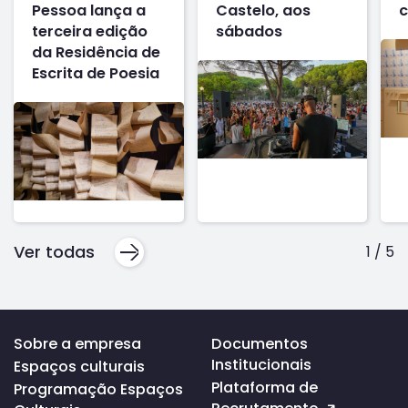
Pessoa lança a
Castelo, aos
c
terceira edição
sábados
da Residência de
Escrita de Poesia
Ver todas
1
/
5
Voltar
Sobre a empresa
Documentos
ao
Institucionais
Espaços culturais
topo
da
Plataforma de
Programação Espaços
página