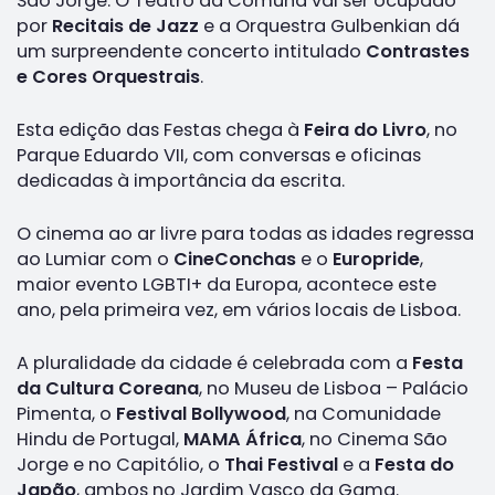
São Jorge. O Teatro da Comuna vai ser ocupado
por
Recitais de Jazz
e a Orquestra Gulbenkian dá
um surpreendente concerto intitulado
Contrastes
e Cores Orquestrais
.
Esta edição das Festas chega à
Feira do Livro
, no
Parque Eduardo VII, com conversas e oficinas
dedicadas à importância da escrita.
O cinema ao ar livre para todas as idades regressa
ao Lumiar com o
CineConchas
e o
Europride
,
maior evento LGBTI+ da Europa, acontece este
ano, pela primeira vez, em vários locais de Lisboa.
A pluralidade da cidade é celebrada com a
Festa
da Cultura Coreana
, no Museu de Lisboa – Palácio
Pimenta, o
Festival Bollywood
, na Comunidade
Hindu de Portugal,
MAMA África
, no Cinema São
Jorge e no Capitólio, o
Thai Festival
e a
Festa do
Japão
, ambos no Jardim Vasco da Gama.