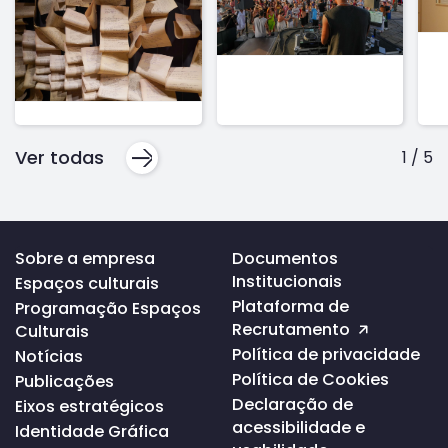
Ver todas
1
/
5
Voltar
Sobre a empresa
Documentos
ao
Institucionais
Espaços culturais
topo
da
Plataforma de
Programação Espaços
página
Recrutamento
Culturais
Política de privacidade
Notícias
Política de Cookies
Publicações
Declaração de
Eixos estratégicos
acessibilidade e
Identidade Gráfica