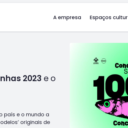
A empresa
Espaços cultur
inhas 2023
e o
o país e o mundo a
delos’ originais de