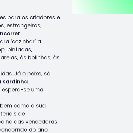
tes para os criadores e
s, estrangeiros,
ncorrer
.
ara ‘cozinhar’ a
p, pintadas,
relas, às bolinhas, às
das. Já o peixe, só
da sardinha
.
 e espera-se uma
s, bem como a sua
teriais de
colha das vencedoras.
concorrido do ano