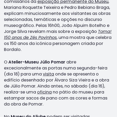
comissários da
exposição permanente do Museu
,
Mariana Roquette Teixeira e Pedro Bebiano Braga,
explicam minuciosamente aos visitantes as obras
selecionadas, temáticas e opções no discurso
museográfico. Pelas 16h00, João Alpuim Botelho e
Jorge Silva revelam mais sobre a exposição
Toma!
150 anos de Zés Povinhos
, uma mostra que celebra
os 150 anos da icónica personagem criada por
Bordalo.
O
Atelier-Museu Júlio Pomar
abre
excecionalmente as portas numa segunda-feira
(dia 18) para uma
visita
onde se apresenta o
edifício desenhado por Álvaro Siza Vieira e a obra
de Júlio Pomar. Ainda antes, no sábado (dia 16),
realiza-se uma
oficina
no pátio do museu para
estampar sacos de pano com as cores e formas
da obra de Pomar.
No
Museu do Aljube
podem ser visitadas