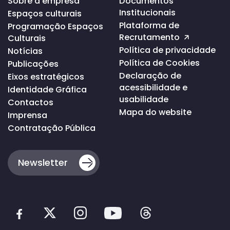
Sobre a empresa
Documentos
ao
Institucionais
Espaços culturais
topo
da
Plataforma de
Programação Espaços
página
Recrutamento
Culturais
Política de privacidade
Notícias
Política de Cookies
Publicações
Declaração de
Eixos estratégicos
acessibilidade e
Identidade Gráfica
usabilidade
Contactos
Mapa do website
Imprensa
Contratação Pública
Newsletter