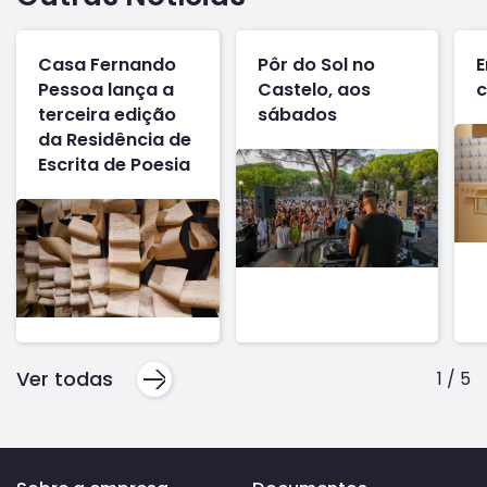
Casa Fernando
Pôr do Sol no
E
Pessoa lança a
Castelo, aos
c
terceira edição
sábados
da Residência de
Escrita de Poesia
Ver todas
1
/
5
Voltar