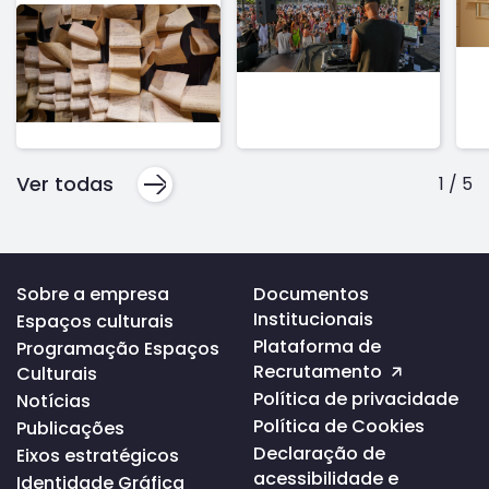
Ver todas
1
/
5
Voltar
Sobre a empresa
Documentos
ao
Institucionais
Espaços culturais
topo
da
Plataforma de
Programação Espaços
página
Recrutamento
Culturais
Política de privacidade
Notícias
Política de Cookies
Publicações
Declaração de
Eixos estratégicos
acessibilidade e
Identidade Gráfica