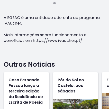
A EGEAC é uma entidade aderente ao programa
IVAucher.
Mais informações sobre funcionamento e
benefícios em
https://www.ivaucher.pt/
Outras Notícias
Casa Fernando
Pôr do Sol no
E
Pessoa lança a
Castelo, aos
c
terceira edição
sábados
da Residência de
Escrita de Poesia