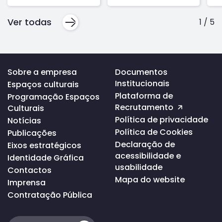
Ver todas
1
/
5
Voltar
Sobre a empresa
Documentos
ao
Institucionais
Espaços culturais
topo
da
Plataforma de
Programação Espaços
página
Recrutamento
Culturais
Política de privacidade
Notícias
Política de Cookies
Publicações
Declaração de
Eixos estratégicos
acessibilidade e
Identidade Gráfica
usabilidade
Contactos
Mapa do website
Imprensa
Contratação Pública