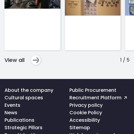
View all
1
/
5
Voltar
About the company
Public Procurement
ao
Cultural spaces
Recruitment Platform
topo
da
Events
Privacy policy
página
News
Cookie Policy
Publications
Accessibility
Strategic Pillars
Sitemap