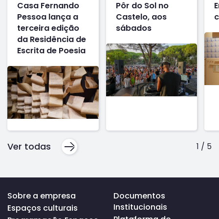
Casa Fernando
Pôr do Sol no
E
Pessoa lança a
Castelo, aos
c
terceira edição
sábados
da Residência de
Escrita de Poesia
Ver todas
1
/
5
Voltar
Sobre a empresa
Documentos
ao
Institucionais
Espaços culturais
topo
da