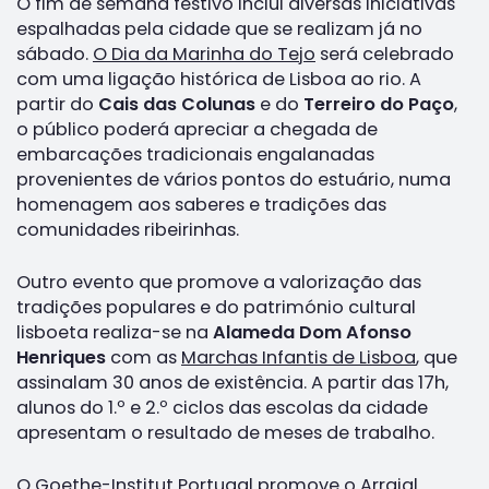
O fim de semana festivo inclui diversas iniciativas
espalhadas pela cidade que se realizam já no
sábado.
O Dia da Marinha do Tejo
será celebrado
com uma ligação histórica de Lisboa ao rio. A
partir do
Cais das Colunas
e do
Terreiro do Paço
,
o público poderá apreciar a chegada de
embarcações tradicionais engalanadas
provenientes de vários pontos do estuário, numa
homenagem aos saberes e tradições das
comunidades ribeirinhas.
Outro evento que promove a valorização das
tradições populares e do património cultural
lisboeta realiza-se na
Alameda Dom Afonso
Henriques
com as
Marchas Infantis de Lisboa
, que
assinalam 30 anos de existência. A partir das 17h,
alunos do 1.º e 2.º ciclos das escolas da cidade
apresentam o resultado de meses de trabalho.
O Goethe-Institut Portugal promove o
Arraial