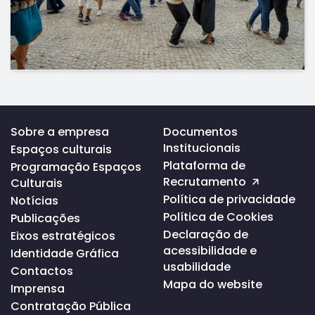
Voltar
Sobre a empresa
Documentos
ao
Institucionais
Espaços culturais
topo
da
Plataforma de
Programação Espaços
página
Recrutamento
Culturais
Política de privacidade
Notícias
Política de Cookies
Publicações
Declaração de
Eixos estratégicos
acessibilidade e
Identidade Gráfica
usabilidade
Contactos
Mapa do website
Imprensa
Contratação Pública