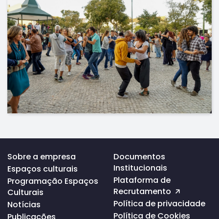
Voltar
Sobre a empresa
Documentos
ao
Institucionais
Espaços culturais
topo
da
Plataforma de
Programação Espaços
página
Recrutamento
Culturais
Política de privacidade
Notícias
Política de Cookies
Publicações