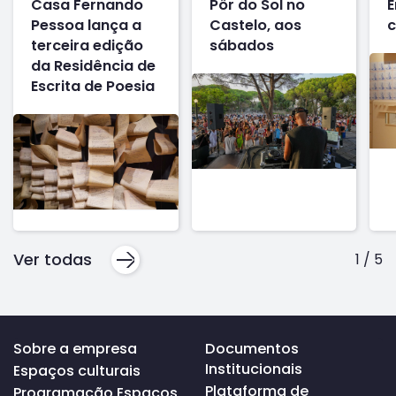
Casa Fernando
Pôr do Sol no
E
Pessoa lança a
Castelo, aos
c
terceira edição
sábados
da Residência de
Escrita de Poesia
Ver todas
1
/
5
Voltar
Sobre a empresa
Documentos
ao
Institucionais
Espaços culturais
topo
da
Plataforma de
Programação Espaços