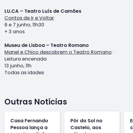
LU.CA – Teatro Luís de Camões
Contos de Ir e Voltar
6 e 7 junho, 11h30
+ 3 anos
Museu de Lisboa – Teatro Romano
Manel e Chico descobrem o Teatro Romano
·
Leitura encenada
13 junho, 11h
Todas as idades
Outras Notícias
Casa Fernando
Pôr do Sol no
E
Pessoa lança a
Castelo, aos
c