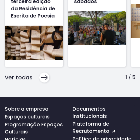
terceira edição
sábados
da Residência de
Escrita de Poesia
Ver todas
1
/
5
Voltar
Sobre a empresa
Documentos
ao
Institucionais
Espaços culturais
topo
da
Plataforma de
Programação Espaços
página
Recrutamento
Culturais
Política de privacidade
Notícias