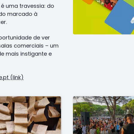
 é uma travessia: do
sado marcado à
er.
portunidade de ver
salas comerciais – um
e mais instigante e
pt (link)