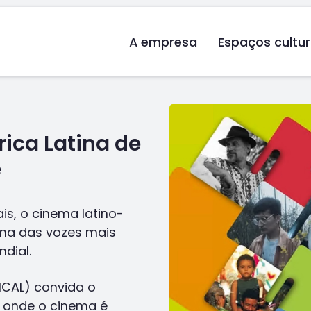
A empresa
Espaços cultur
ica Latina de
e
is, o cinema latino-
uma das vozes mais
dial.
MCAL) convida o
o onde o cinema é