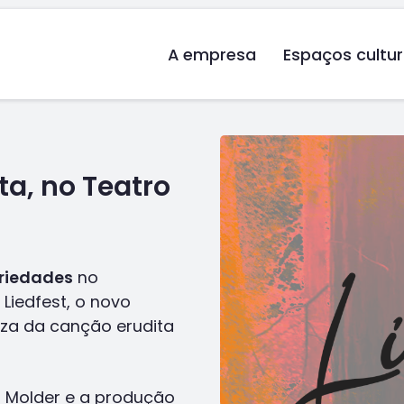
A empresa
Espaços cultur
ta, no Teatro
riedades
no
Liedfest, o novo
ueza da canção erudita
a Molder e a produção