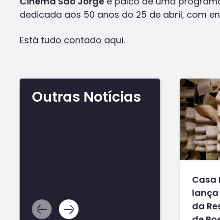
Cinema São Jorge
é palco de uma programa
dedicada aos 50 anos do 25 de abril, com en
Está tudo contado aqui.
Outras Notícias
Casa 
lança 
da Res
de Po