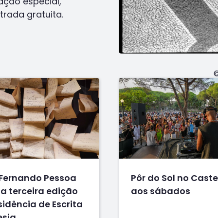
ção especial,
trada gratuita.
©
Fernando Pessoa
Pôr do Sol no Caste
a terceira edição
aos sábados
idência de Escrita
esia