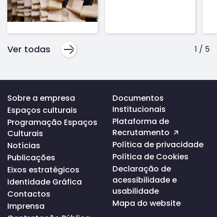
Ver todas
1
/
5
Voltar
Sobre a empresa
Documentos
ao
Institucionais
Espaços culturais
topo
da
Plataforma de
Programação Espaços
página
Recrutamento
Culturais
Política de privacidade
Notícias
Política de Cookies
Publicações
Declaração de
Eixos estratégicos
acessibilidade e
Identidade Gráfica
usabilidade
Contactos
Mapa do website
Imprensa