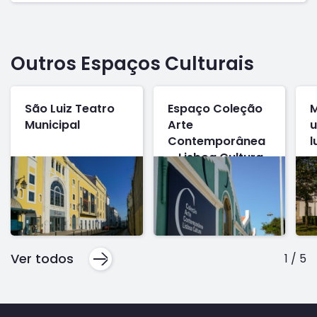
Outros Espaços Culturais
São Luiz Teatro
Espaço Coleção
M
Municipal
Arte
u
Contemporânea
l
– Lisboa Cultura,
Galeria Av. da
Índia
Ver todos
1
/
5