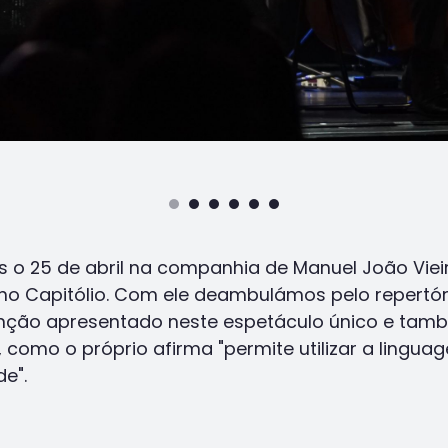
s o 25 de abril na companhia de Manuel João Vie
, no Capitólio. Com ele deambulámos pelo repertó
enção apresentado neste espetáculo único e ta
 como o próprio afirma "permite utilizar a lingu
e".