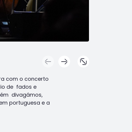
ira com o concerto
rio de fados e
mbém divagámos,
agem portuguesa e a