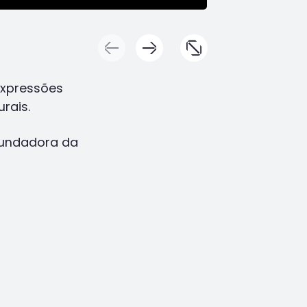
expressões
rais.
fundadora da